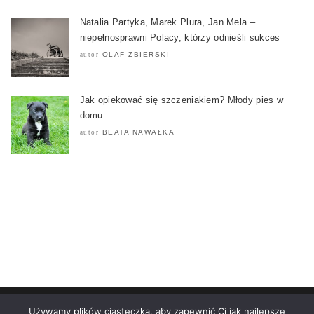
Natalia Partyka, Marek Plura, Jan Mela –
niepełnosprawni Polacy, którzy odnieśli sukces
OLAF ZBIERSKI
autor
Jak opiekować się szczeniakiem? Młody pies w
domu
BEATA NAWAŁKA
autor
ARTVOCADO
Używamy plików ciasteczka, aby zapewnić Ci jak najlepsze