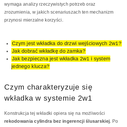
wymaga analizy rzeczywistych potrzeb oraz
zrozumienia, w jakich scenariuszach ten mechanizm
przynosi mierzalne korzyści.
Czym jest wkładka do drzwi wejściowych 2w1?
Jak dobrać wkładkę do zamka?
Jak bezpieczna jest wkładka 2w1 i system
jednego klucza?
Czym charakteryzuje się
wkładka w systemie 2w1
Konstrukcja tej wkładki opiera się na możliwości
rekodowania cylindra bez ingerencji ślusarskiej
. Po