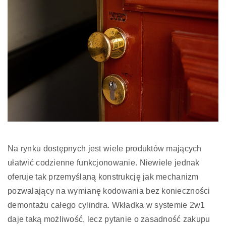
Na rynku dostępnych jest wiele produktów mających
ułatwić codzienne funkcjonowanie. Niewiele jednak
oferuje tak przemyślaną konstrukcję jak mechanizm
pozwalający na wymianę kodowania bez konieczności
demontażu całego cylindra. Wkładka w systemie 2w1
daje taką możliwość, lecz pytanie o zasadność zakupu