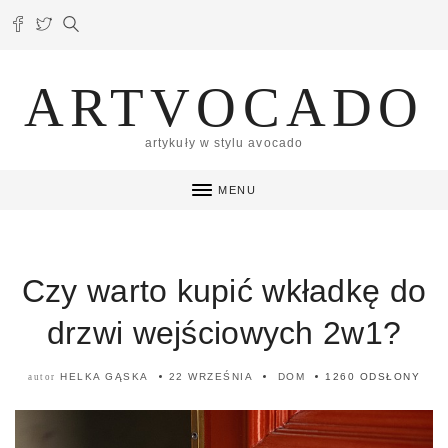
ARTVOCADO
artykuły w stylu avocado
MENU
Czy warto kupić wkładkę do
drzwi wejściowych 2w1?
HELKA GĄSKA
22 WRZEŚNIA
DOM
1260 ODSŁONY
autor