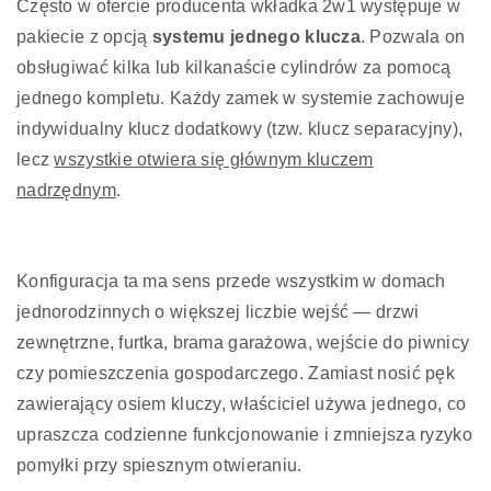
Często w ofercie producenta wkładka 2w1 występuje w
pakiecie z opcją
systemu jednego klucza
. Pozwala on
obsługiwać kilka lub kilkanaście cylindrów za pomocą
jednego kompletu. Każdy zamek w systemie zachowuje
indywidualny klucz dodatkowy (tzw. klucz separacyjny),
lecz
wszystkie otwiera się głównym kluczem
nadrzędnym
.
Konfiguracja ta ma sens przede wszystkim w domach
jednorodzinnych o większej liczbie wejść — drzwi
zewnętrzne, furtka, brama garażowa, wejście do piwnicy
czy pomieszczenia gospodarczego. Zamiast nosić pęk
zawierający osiem kluczy, właściciel używa jednego, co
upraszcza codzienne funkcjonowanie i zmniejsza ryzyko
pomyłki przy spiesznym otwieraniu.