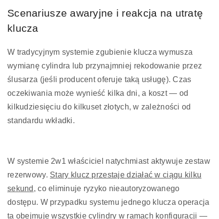
Scenariusze awaryjne i reakcja na utratę
klucza
W tradycyjnym systemie zgubienie klucza wymusza
wymianę cylindra lub przynajmniej rekodowanie przez
ślusarza (jeśli producent oferuje taką usługę). Czas
oczekiwania może wynieść kilka dni, a koszt — od
kilkudziesięciu do kilkuset złotych, w zależności od
standardu wkładki.
W systemie 2w1 właściciel natychmiast aktywuje zestaw
rezerwowy.
Stary klucz przestaje działać w ciągu kilku
sekund
, co eliminuje ryzyko nieautoryzowanego
dostępu. W przypadku systemu jednego klucza operacja
ta obejmuje wszystkie cylindry w ramach konfiguracji —