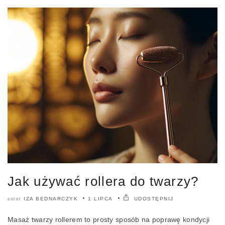
Jak używać rollera do twarzy?
IZA BEDNARCZYK
1 LIPCA
UDOSTĘPNIJ
autor
Masaż twarzy rollerem to prosty sposób na poprawę kondycji