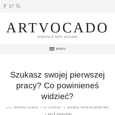
ARTVOCADO
artykuły w stylu avocado
MENU
Szukasz swojej pierwszej
pracy? Co powinieneś
widzieć?
RENATA LOSKA
11 LUTEGO
BIZNES
SPOŁECZEŃSTWO
autor
4574 ODSŁONY