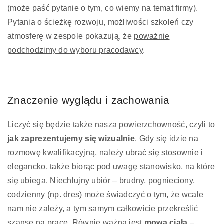
(może paść pytanie o tym, co wiemy na temat firmy).
Pytania o ścieżkę rozwoju, możliwości szkoleń czy
atmosferę w zespole pokazują, że
poważnie
podchodzimy do wyboru pracodawcy
.
Znaczenie wyglądu i zachowania
Liczyć się będzie także nasza powierzchowność, czyli to
jak zaprezentujemy się wizualnie
. Gdy się idzie na
rozmowę kwalifikacyjną, należy ubrać się stosownie i
elegancko, także biorąc pod uwagę stanowisko, na które
się ubiega. Niechlujny ubiór – brudny, pognieciony,
codzienny (np. dres) może świadczyć o tym, że wcale
nam nie zależy, a tym samym całkowicie przekreślić
szanse na pracę. Równie ważna jest
mowa ciała
–