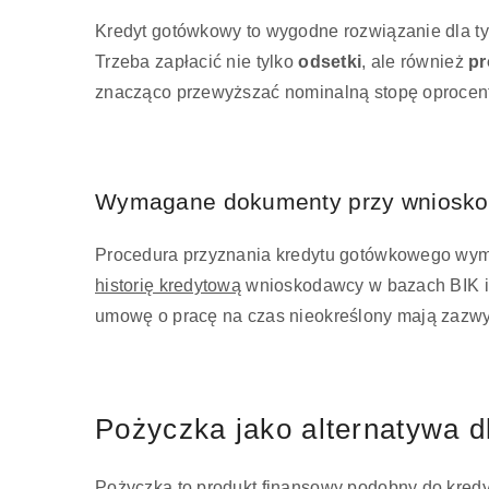
Kredyt gotówkowy to wygodne rozwiązanie dla tyc
Trzeba zapłacić nie tylko
odsetki
, ale również
pr
znacząco przewyższać nominalną stopę oproce
Wymagane dokumenty przy wniosko
Procedura przyznania kredytu gotówkowego wym
historię kredytową
wnioskodawcy w bazach BIK i 
umowę o pracę na czas nieokreślony mają zazwy
Pożyczka jako alternatywa d
Pożyczka to produkt finansowy podobny do kredy