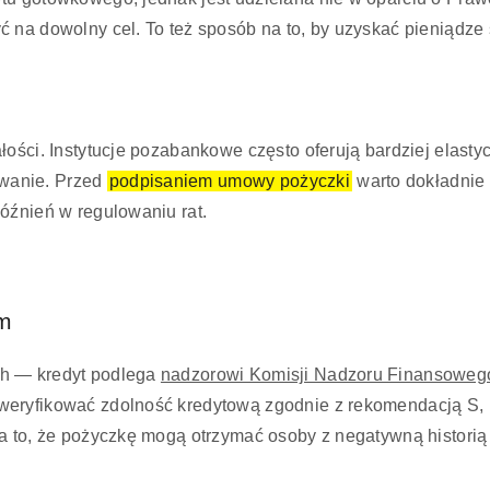
na dowolny cel. To też sposób na to, by uzyskać pieniądze s
ości. Instytucje pozabankowe często oferują bardziej elasty
wanie. Przed
podpisaniem umowy pożyczki
warto dokładnie 
óźnień w regulowaniu rat.
em
ch — kredyt podlega
nadzorowi Komisji Nadzoru Finansoweg
weryfikować zdolność kredytową zgodnie z rekomendacją S,
za to, że pożyczkę mogą otrzymać osoby z negatywną histori