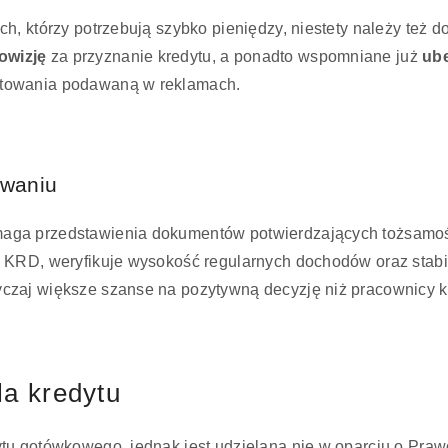
h, którzy potrzebują szybko pieniędzy, niestety należy też
owizję
za przyznanie kredytu, a ponadto wspomniane już
ub
ntowania podawaną w reklamach.
waniu
aga przedstawienia dokumentów potwierdzających tożsamość
KRD, weryfikuje wysokość regularnych dochodów oraz stabil
czaj większe szanse na pozytywną decyzję niż pracownicy k
la kredytu
tu gotówkowego, jednak jest udzielana nie w oparciu o Pra