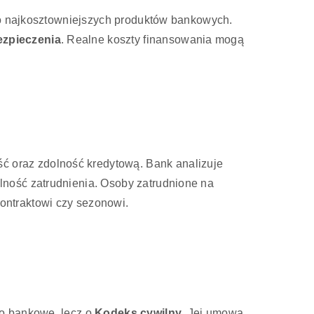
 do najkosztowniejszych produktów bankowych.
ezpieczenia
. Realne koszty finansowania mogą
 oraz zdolność kredytową. Bank analizuje
ność zatrudnienia. Osoby zatrudnione na
ontraktowi czy sezonowi.
wo bankowe, lecz o
Kodeks cywilny
. Jej umowa