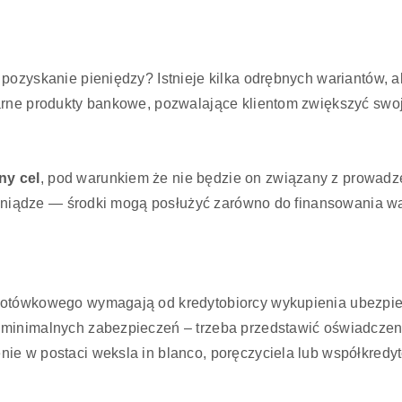
pozyskanie pieniędzy? Istnieje kilka odrębnych wariantów, ab
arne produkty bankowe, pozwalające klientom zwiększyć swo
ny cel
, pod warunkiem że nie będzie on związany z prowadze
pieniądze — środki mogą posłużyć zarówno do finansowania wa
otówkowego wymagają od kredytobiorcy wykupienia ubezpiecz
 minimalnych zabezpieczeń – trzeba przedstawić oświadczen
e w postaci weksla in blanco, poręczyciela lub współkredyt