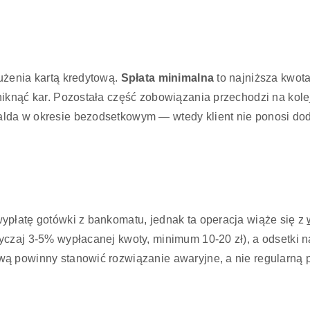
użenia kartą kredytową.
Spłata minimalna
to najniższa kwota
iknąć kar. Pozostała część zobowiązania przechodzi na kole
lda w okresie bezodsetkowym — wtedy klient nie ponosi dod
ypłatę gotówki z bankomatu, jednak ta operacja wiąże się z
czaj 3-5% wypłacanej kwoty, minimum 10-20 zł), a odsetki na
ą powinny stanowić rozwiązanie awaryjne, a nie regularną p