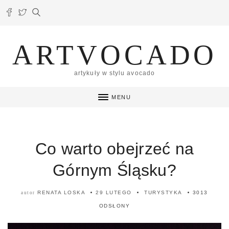
ARTVOCADO
artykuły w stylu avocado
MENU
Co warto obejrzeć na
Górnym Śląsku?
RENATA LOSKA
29 LUTEGO
TURYSTYKA
3013
autor
ODSŁONY