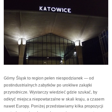
Górny Śląsk to region pełen niespodzianek — od
postindustrialnych zabytków po urokliwe zakątki
przyrodnicze. Wystarczy wiedzieć gdzie szukać, by
odkryć miejsca niepowtarzalne w skali kraju, a czasem
nawet Europy. Poniżej przedstawiamy kilka propozycji