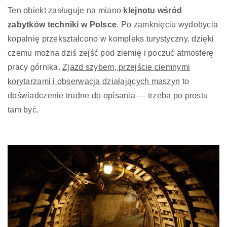
Ten obiekt zasługuje na miano
klejnotu wśród
zabytków techniki w Polsce
. Po zamknięciu wydobycia
kopalnię przekształcono w kompleks turystyczny, dzięki
czemu można dziś zejść pod ziemię i poczuć atmosferę
pracy górnika.
Zjazd szybem, przejście ciemnymi
korytarzami i obserwacja działających maszyn
to
doświadczenie trudne do opisania — trzeba po prostu
tam być.