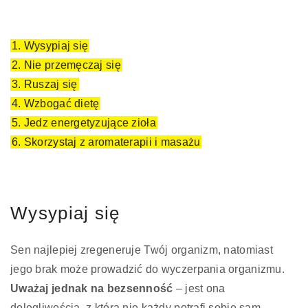
1. Wysypiaj się
2. Nie przemęczaj się
3. Ruszaj się
4. Wzbogać dietę
5. Jedz energetyzujące zioła
6. Skorzystaj z aromaterapii i masażu
Wysypiaj się
Sen najlepiej zregeneruje Twój organizm, natomiast
jego brak może prowadzić do wyczerpania organizmu.
Uważaj jednak na bezsenność
– jest ona
dolegliwością, z którą nie każdy potrafi sobie sam