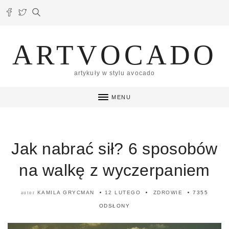
ARTVOCADO
artykuły w stylu avocado
MENU
Jak nabrać sił? 6 sposobów
na walkę z wyczerpaniem
KAMILA GRYCMAN
12 LUTEGO
ZDROWIE
7355
autor
ODSŁONY