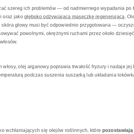
ać szereg ich problemów — od nadmiernego wypadania po br
ji oraz jako
głęboko odżywiającą maseczkę regenerującą
. O
ał, skóra głowy musi być odpowiednio przygotowana — oczysz
wywać powolnymi, okrężnymi ruchami przez około dziesięć d
 włosów.
 włosy, olej arganowy poprawia trwałość fryzury i nadaje jej
emperaturą podczas suszenia suszarką lub układania lokówką
ko wchłaniających się olejów roślinnych, które
pozostawiają