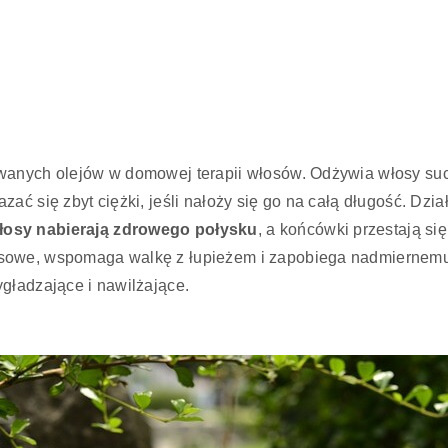
wanych olejów w domowej terapii włosów. Odżywia włosy suc
ać się zbyt ciężki, jeśli nałoży się go na całą długość. Dzi
łosy nabierają zdrowego połysku
, a końcówki przestają s
osowe, wspomaga walkę z łupieżem i zapobiega nadmiernemu
gładzające i nawilżające.