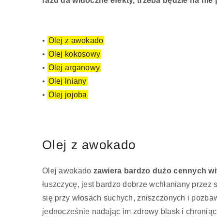
razu da widoczne efekty, trzeba będzie na nie
•
Olej z awokado
•
Olej kokosowy
•
Olej arganowy
•
Olej lniany
•
Olej jojoba
Olej z awokado
Olej awokado
zawiera bardzo dużo cennych wita
łuszczycę, jest bardzo dobrze wchłaniany przez
się przy włosach suchych, zniszczonych i pozba
jednocześnie nadając im zdrowy blask i chroniąc 