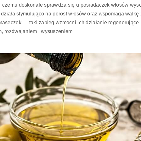
ki czemu doskonale sprawdza się u posiadaczek włosów wyso
y działa stymulująco na porost włosów oraz wspomaga walkę 
aseczek — taki zabieg wzmocni ich działanie regenerujące 
m, rozdwajaniem i wysuszeniem.