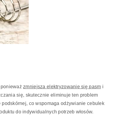
, ponieważ
zmniejsza elektryzowanie się pasm
i
czania się, skutecznie eliminuje ten problem
nce podskórnej, co wspomaga odżywianie cebulek
roduktu do indywidualnych potrzeb włosów.