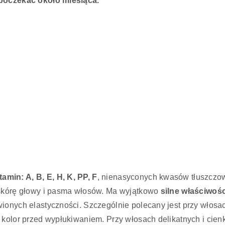
 poczekać około miesiąca.
min: A, B, E, H, K, PP, F
, nienasyconych kwasów tłuszczowy
 skórę głowy i pasma włosów. Ma wyjątkowo
silne właściwośc
wionych elastyczności. Szczególnie polecany jest przy włosa
kolor przed wypłukiwaniem. Przy włosach delikatnych i cienki