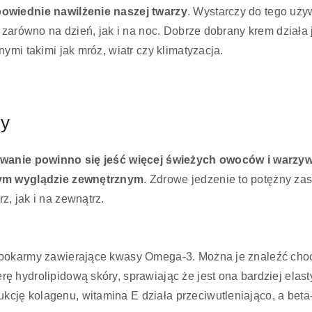
powiednie nawilżenie naszej twarzy
. Wystarczy do tego uż
 zarówno na dzień, jak i na noc. Dobrze dobrany krem działa
ymi takimi jak mróz, wiatr czy klimatyzacja.
ty
anie powinno się jeść więcej świeżych owoców i warzyw,
szym wyglądzie zewnętrznym
. Zdrowe jedzenie to potężny zas
, jak i na zewnątrz.
 pokarmy zawierające kwasy Omega-3. Można je znaleźć cho
 hydrolipidową skóry, sprawiając że jest ona bardziej elast
ję kolagenu, witamina E działa przeciwutleniająco, a beta