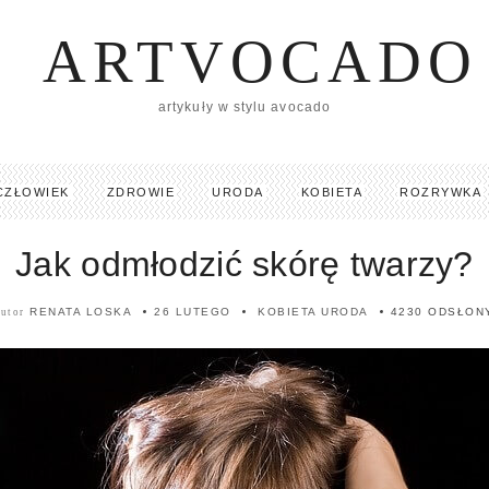
ARTVOCADO
artykuły w stylu avocado
CZŁOWIEK
ZDROWIE
URODA
KOBIETA
ROZRYWKA
Jak odmłodzić skórę twarzy?
RENATA LOSKA
26 LUTEGO
KOBIETA
URODA
4230 ODSŁON
autor