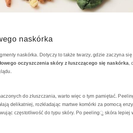
wego naskórka
agmenty naskórka. Dotyczy to także twarzy, gdzie zaczyna się
łowego oczyszczenia skóry z łuszczącego się naskórka
,
lądu.
aczonych do złuszczania, warto więc o tym pamiętać. Peelin
ałają delikatniej, rozkładając martwe komórki za pomocą e
ując częstotliwość do typu skóry. Po peelingु skóra lepiej 