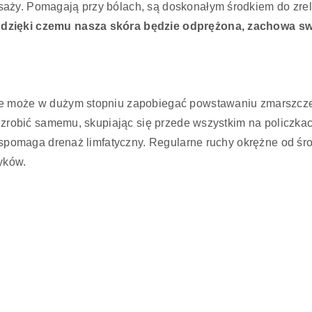
saży. Pomagają przy bólach, są doskonałym środkiem do zre
dzięki czemu nasza skóra będzie odprężona, zachowa swój 
że może w dużym stopniu zapobiegać powstawaniu zmarszcze
et zrobić samemu, skupiając się przede wszystkim na policz
 wspomaga drenaż limfatyczny. Regularne ruchy okrężne od śro
yków.