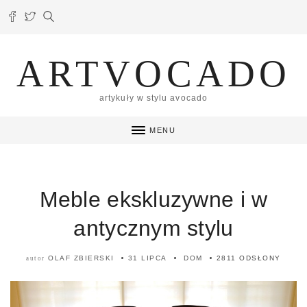
ARTVOCADO
artykuły w stylu avocado
MENU
Meble ekskluzywne i w
antycznym stylu
OLAF ZBIERSKI
31 LIPCA
DOM
2811 ODSŁONY
autor