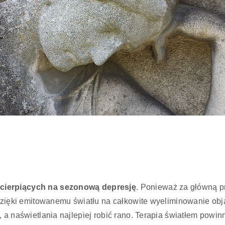
cierpiących na sezonową depresję
. Ponieważ za główną pr
 dzięki emitowanemu światłu na całkowite wyeliminowanie obja
 a naświetlania najlepiej robić rano. Terapia światłem powi