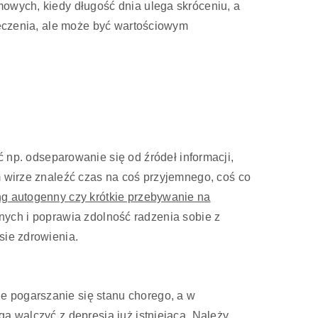
mowych, kiedy długość dnia ulega skróceniu, a
 leczenia, ale może być wartościowym
ć np. odseparowanie się od źródeł informacji,
m wirze znaleźć czas na coś przyjemnego, coś co
g autogenny czy krótkie przebywanie na
ch i poprawia zdolność radzenia sobie z
sie zdrowienia.
e pogarszanie się stanu chorego, a w
gą walczyć z depresją już istniejącą. Należy