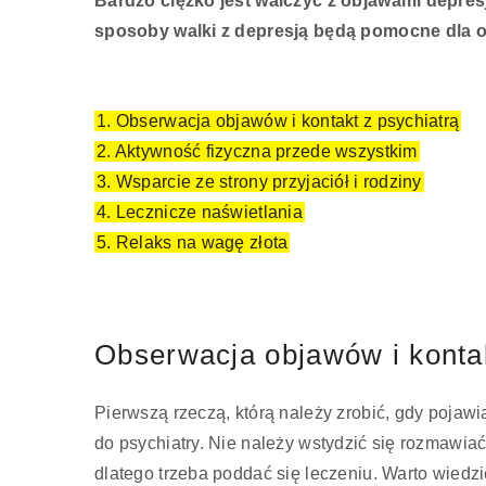
Bardzo ciężko jest walczyć z objawami depres
sposoby walki z depresją będą pomocne dla o
1. Obserwacja objawów i kontakt z psychiatrą
2. Aktywność fizyczna przede wszystkim
3. Wsparcie ze strony przyjaciół i rodziny
4. Lecznicze naświetlania
5. Relaks na wagę złota
Obserwacja objawów i kontak
Pierwszą rzeczą, którą należy zrobić, gdy pojawi
do psychiatry. Nie należy wstydzić się rozmawia
dlatego trzeba poddać się leczeniu. Warto wiedz