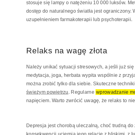
stosuje się lampy o natężeniu 10 000 luksów. Me
dostęp do naturalnego światła jest ograniczony. 
uzupełnieniem farmakoterapii lub psychoterapii.
Relaks na wagę złota
Należy unikać sytuacji stresowych, a jeśli już si
medytacja, joga, herbata wypita wspólnie z przy
można zrobić tylko dla siebie. Skuteczne techni
świeżym powietrzu
. Regularne
wprowadzanie m
napięciem. Warto zwrócić uwagę, że relaks to ni
Depresja jest chorobą uleczalną, choć trudną d
konsekwencji ucierpią jego relacje z bliskimi, z