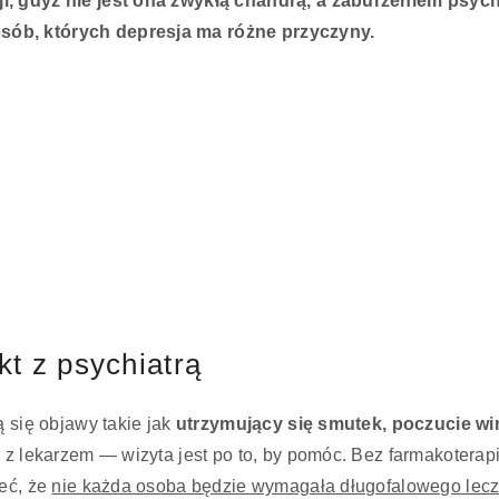
ji, gdyż nie jest ona zwykłą chandrą, a zaburzeniem ps
sób, których depresja ma różne przyczyny.
t z psychiatrą
ą się objawy takie jak
utrzymujący się smutek, poczucie wi
ć z lekarzem — wizyta jest po to, by pomóc. Bez farmakoterap
ieć, że
nie każda osoba będzie wymagała długofalowego lecz