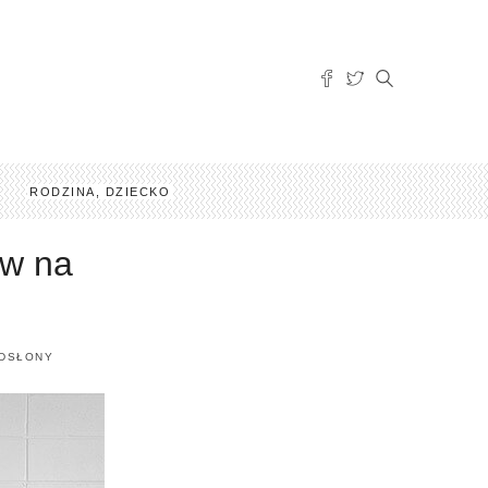
RODZINA, DZIECKO
ów na
ODSŁONY