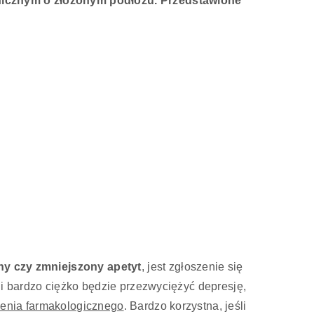
ychicznym o złożonym podłożu. Przedstawione
ny czy zmniejszony apetyt
, jest zgłoszenie się
ii bardzo ciężko będzie przezwyciężyć depresję,
enia farmakologicznego
. Bardzo korzystna, jeśli