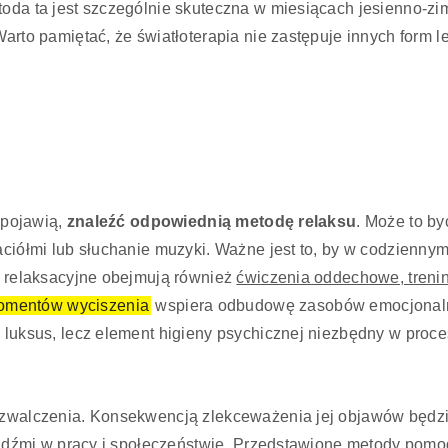
toda ta jest szczególnie skuteczna w miesiącach jesienno-zi
Warto pamiętać, że światłoterapia nie zastępuje innych form
ę pojawią,
znaleźć odpowiednią metodę relaksu
. Może to by
jaciółmi lub słuchanie muzyki. Ważne jest to, by w codzienny
ki relaksacyjne obejmują również
ćwiczenia oddechowe, trenin
omentów wyciszenia
wspiera odbudowę zasobów emocjonalny
e luksus, lecz element higieny psychicznej niezbędny w proce
o zwalczenia. Konsekwencją zlekceważenia jej objawów będzi
 ludźmi w pracy i społeczeństwie. Przedstawione metody pomo