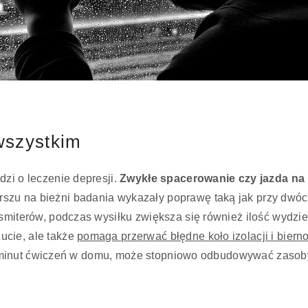
wszystkim
dzi o leczenie depresji.
Zwykłe spacerowanie czy jazda na
rszu na bieżni badania wykazały poprawę taką jak przy dwó
smiterów, podczas wysiłku zwiększa się również ilość wydzie
ucie, ale także
pomaga przerwać błędne koło izolacji i biern
ilka minut ćwiczeń w domu, może stopniowo odbudowywać zasob