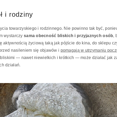
ł i rodziny
ycia towarzyskiego i rodzinnego. Nie powinno tak być, poniew
em wystarczy
sama obecność bliskich i przyjaznych osób
,
 aktywnością życiową taką jak pójście do kina, do sklepu c
przed nasileniem się objawów i
pomagają w utrzymaniu pocz
bliskimi — nawet niewielkich i krótkich — może działać jak 
h działań.