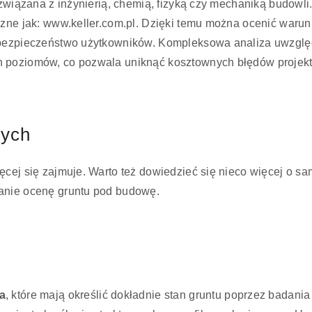
 związana z inżynierią, chemią, fizyką czy mechaniką budowli.
czne jak: www.keller.com.pl. Dzięki temu można ocenić waru
bezpieczeństwo użytkowników. Kompleksowa analiza uwzględn
h poziomów, co pozwala uniknąć kosztownych błędów projek
nych
ęcej się zajmuje. Warto też dowiedzieć się nieco więcej o s
danie ocenę gruntu pod budowę.
a
, które mają określić dokładnie stan gruntu poprzez badan