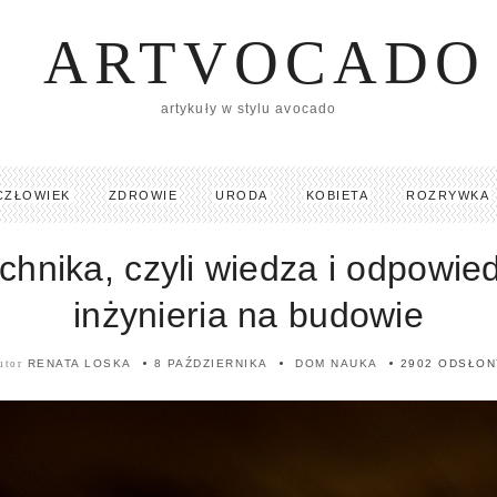
ARTVOCADO
artykuły w stylu avocado
CZŁOWIEK
ZDROWIE
URODA
KOBIETA
ROZRYWKA
hnika, czyli wiedza i odpowie
inżynieria na budowie
RENATA LOSKA
8 PAŹDZIERNIKA
DOM
NAUKA
2902 ODSŁON
utor