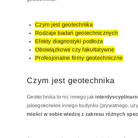
Czym jest geotechnika
Rodzaje badań geotechnicznych
Efekty diagnostyki podłoża
Obowiązkowe czy fakultatywne
Profesjonalne firmy geotechniczne
Czym jest geotechnika
Geotechnika to nic innego jak
interdyscyplinarn
jakiegokolwiek innego budynku (prywatnego, uży
mieści w sobie wiedzę z zakresu różnych specj